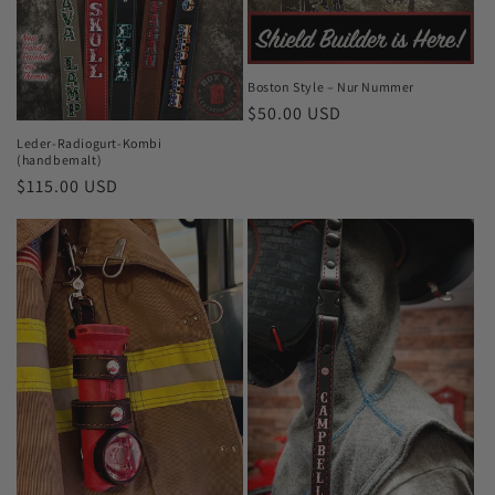
Boston Style – Nur Nummer
Normaler
$50.00 USD
Preis
Leder-Radiogurt-Kombi
(handbemalt)
Normaler
$115.00 USD
Preis