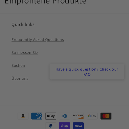
K
Empfohlene Produkte
a
t
Quick links
e
Frequently Asked Questions
g
So messen Sie
o
r
Suchen
Have a quick question? Check our
FAQ
i
Über uns
e
:
Zahlungsmethoden