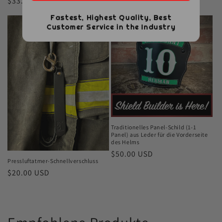
Normaler
$33.00 USD
Preis
Preis
Fastest, Highest Quality, Best
Customer Service in the Industry
Traditionelles Panel-Schild (1-1
Panel) aus Leder für die Vorderseite
des Helms
Normaler
$50.00 USD
Pressluftatmer-Schnellverschluss
Preis
Normaler
$20.00 USD
Preis