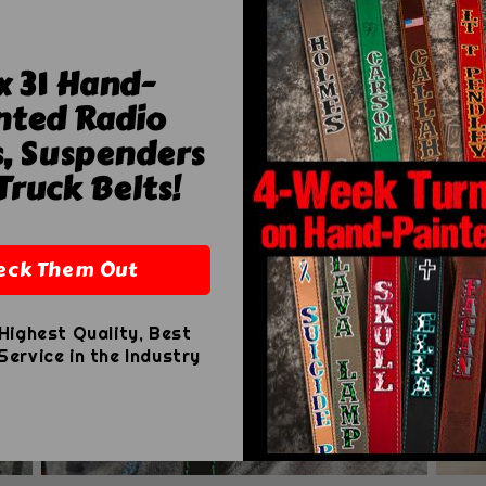
x 31 Hand-
nted Radio
s, Suspenders
Truck Belts!
eck Them Out
Highest Quality, Best
ervice in the Industry