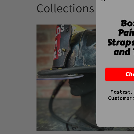
Collections
Bo
Pai
Strap
and 
Ch
Fastest, 
Customer S